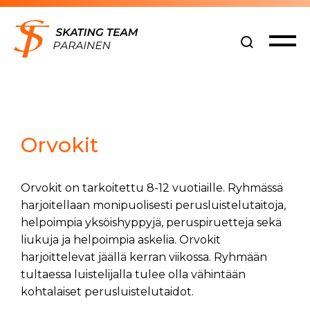
Siirry
sisältöön
Orvokit
Orvokit on tarkoitettu 8-12 vuotiaille. Ryhmässä
harjoitellaan monipuolisesti perusluistelutaitoja,
helpoimpia yksöishyppyjä, peruspiruetteja sekä
liukuja ja helpoimpia askelia. Orvokit
harjoittelevat jäällä kerran viikossa. Ryhmään
tultaessa luistelijalla tulee olla vähintään
kohtalaiset perusluistelutaidot.