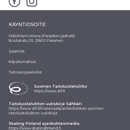
KÄYNTIOSOITE:
MälöMarin Arena (Paraisten jäähalli)
Koulukatu 20, 21600 Parainen
Säännöt
Kilpailumaksut
Tietosuojaseloste
Suomen Taitoluisteluliitto
https://www.stll.fi
Taitoluisteluliiton uutiskirje Sähkäri
https://www.stll.fi/materiaalipankki/sahkari-suomen-
taitoluisteluliiton-uutiskirje
Skating Finland ajankohtaismedia
https://www.skatingfinland.fi