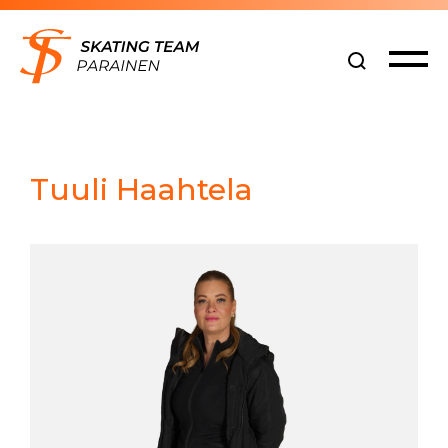
Siirry
sisältöön
Tuuli Haahtela