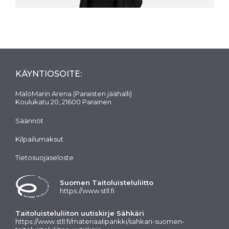
KÄYNTIOSOITE:
MälöMarin Arena (Paraisten jäähalli)
Koulukatu 20, 21600 Parainen
Säännöt
Kilpailumaksut
Tietosuojaseloste
Suomen Taitoluisteluliitto
https://www.stll.fi
Taitoluisteluliiton uutiskirje Sähkäri
https://www.stll.fi/materiaalipankki/sahkari-suomen-