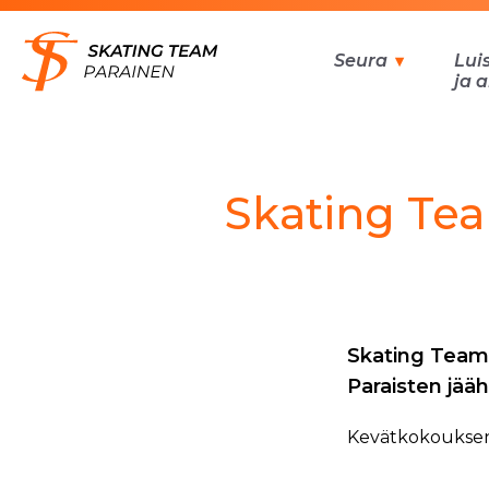
Siirry
sisältöön
Seura
Lui
ja 
Skating Tea
Skating Team 
Paraisten jääh
Kevätkokouksen v