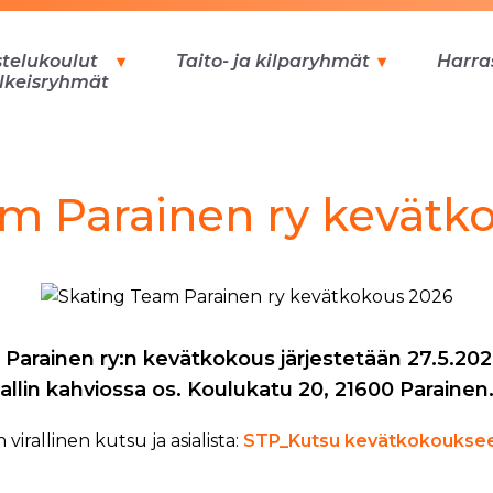
stelukoulut
Taito- ja kilparyhmät
Harra
alkeisryhmät
m Parainen ry kevätk
Parainen ry:n kevätkokous järjestetään 27.5.202
allin kahviossa os. Koulukatu 20, 21600 Parainen
irallinen kutsu ja asialista:
STP_Kutsu kevätkokoukse