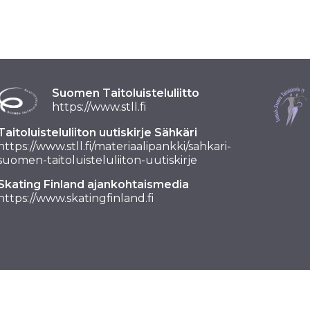
Suomen Taitoluisteluliitto
https://www.stll.fi
Taitoluisteluliiton uutiskirje Sähkäri
https://www.stll.fi/materiaalipankki/sahkari-
suomen-taitoluisteluliiton-uutiskirje
Skating Finland ajankohtaismedia
https://www.skatingfinland.fi