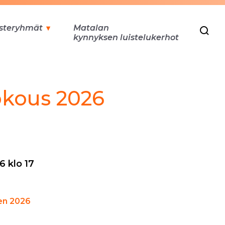
steryhmät
Matalan
kynnyksen luistelukerhot
okous 2026
6 klo 17
.
en 2026